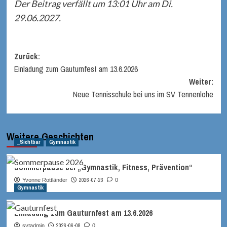
Der Beitrag verfällt um 13:01 Uhr am Di.
29.06.2027.
Beitragsnavigation
Zurück:
Einladung zum Gauturnfest am 13.6.2026
Weiter:
Neue Tennisschule bei uns im SV Tennenlohe
Weitere Geschichten
_Sichtbar
Gymnastik
Sommerpause bei „Gymnastik, Fitness, Prävention“
2026-07-23
Yvonne Rottländer
0
Gymnastik
Einladung zum Gauturnfest am 13.6.2026
2026-06-08
svtadmin
0