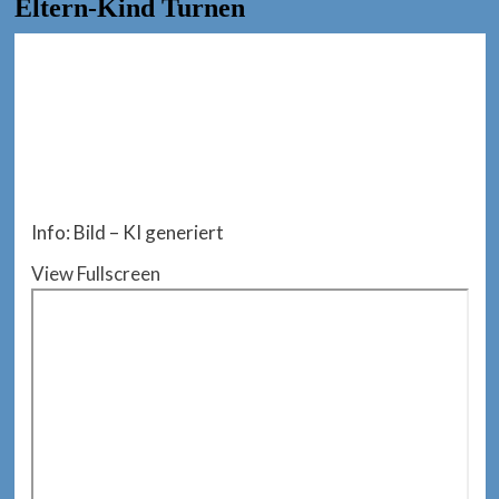
Eltern-Kind Turnen
Info: Bild – KI generiert
View Fullscreen
Zum
PDF-
Inhalt
springen