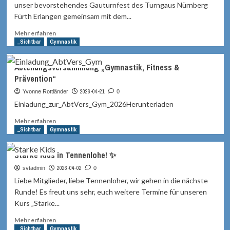
–
unser bevorstehendes Gauturnfest des Turngaus Nürnberg
SV
Fürth Erlangen gemeinsam mit dem...
Tennenlohe
mittendrin
Mehr
Mehr erfahren
statt
Informationen
_Sichtbar
Gymnastik
nur
über
dabei
SVT
Abteilungsversammlung „Gymnastik, Fitness &
beim
Prävention“
GauTurnFest
in
2026-04-21
Yvonne Rottländer
0
Nürnberg
Einladung_zur_AbtVers_Gym_2026Herunterladen
Mehr
Mehr erfahren
Informationen
_Sichtbar
Gymnastik
über
Abteilungsversammlung
Starke Kids in Tennenlohe! ✨
„Gymnastik,
Fitness
2026-04-02
svtadmin
0
&
Liebe Mitglieder, liebe Tennenloher, wir gehen in die nächste
Prävention“
Runde! Es freut uns sehr, euch weitere Termine für unseren
Kurs „Starke...
Mehr
Mehr erfahren
Informationen
_Sichtbar
Gymnastik