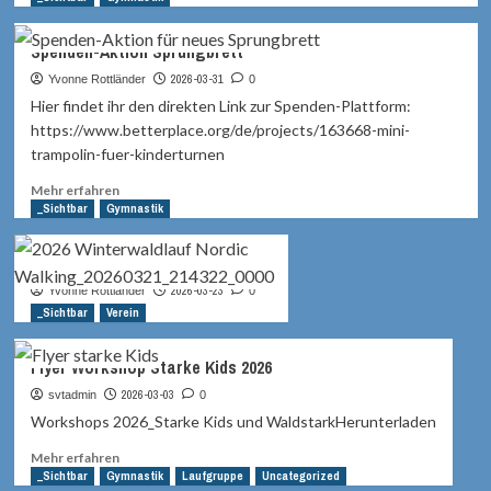
über
Starke
Spenden-Aktion Sprungbrett
Kids
in
2026-03-31
Yvonne Rottländer
0
Tennenlohe!
Hier findet ihr den direkten Link zur Spenden-Plattform:
✨
https://www.betterplace.org/de/projects/163668-mini-
trampolin-fuer-kinderturnen
Mehr
Mehr erfahren
Informationen
_Sichtbar
Gymnastik
über
Spenden-
Winterwaldlauf – Nordic Walking
Aktion
Sprungbrett
2026-03-23
Yvonne Rottländer
0
_Sichtbar
Verein
Flyer Workshop Starke Kids 2026
2026-03-03
svtadmin
0
Workshops 2026_Starke Kids und WaldstarkHerunterladen
Mehr
Mehr erfahren
Informationen
_Sichtbar
Gymnastik
Laufgruppe
Uncategorized