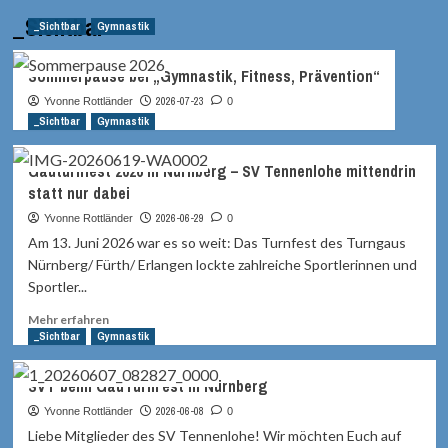
_Sichtbar
_Sichtbar
Gymnastik
Sommerpause bei „Gymnastik, Fitness, Prävention“
2026-07-23
Yvonne Rottländer
0
_Sichtbar
Gymnastik
Gauturnfest 2026 in Nürnberg – SV Tennenlohe mittendrin
statt nur dabei
2026-06-29
Yvonne Rottländer
0
Am 13. Juni 2026 war es so weit: Das Turnfest des Turngaus
Nürnberg/ Fürth/ Erlangen lockte zahlreiche Sportlerinnen und
Sportler...
Mehr
Mehr erfahren
Informationen
_Sichtbar
Gymnastik
über
Gauturnfest
SVT beim GauTurnFest in Nürnberg
2026
in
2026-06-08
Yvonne Rottländer
0
Nürnberg
Liebe Mitglieder des SV Tennenlohe! Wir möchten Euch auf