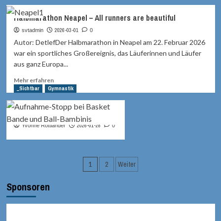
über
Flyer
Halbmarathon Neapel – All runners are beautiful
Workshop
Starke
2026-03-01
svtadmin
0
Kids
Autor: DetlefDer Halbmarathon in Neapel am 22. Februar 2026
2026
war ein sportliches Großereignis, das Läuferinnen und Läufer
aus ganz Europa...
Mehr
Mehr erfahren
Informationen
_Sichtbar
Gymnastik
über
Halbmarathon
Aufnahme-Stopp
Neapel
–
2026-01-28
Yvonne Rottländer
0
All
runners
are
Seitennummerierung
beautiful
1
2
Weiter
der
Sponsoren
Beiträge