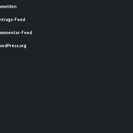
nmelden
ntrags-Feed
ommentar-Feed
rdPress.org