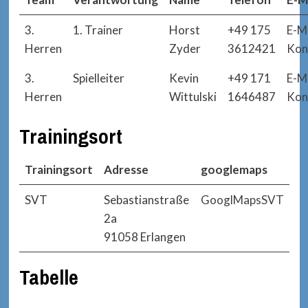
3.
1. Trainer
Horst
+49 175
E-Ma
Herren
Zyder
3612421
Kon
3.
Spielleiter
Kevin
+49 171
E-Ma
Herren
Wittulski
1646487
Kon
Trainingsort
Trainingsort
Adresse
googlemaps
SVT
Sebastianstraße
GooglMapsSVT
2a
91058 Erlangen
Tabelle