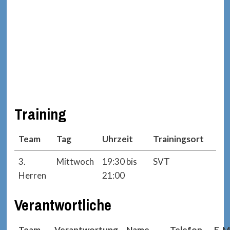
Training
Team
Tag
Uhrzeit
Trainingsort
3.
Mittwoch
19:30 bis
SVT
Herren
21:00
Verantwortliche
Team
Verantwortung
Name
Telefon
E-M