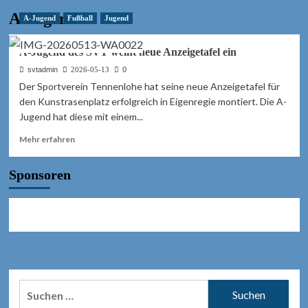
A-Jugend
A-Jugend
Fußball
Jugend
A-Jugend des SVT weiht neue Anzeigetafel ein
svtadmin
2026-05-13
0
Der Sportverein Tennenlohe hat seine neue Anzeigetafel für
den Kunstrasenplatz erfolgreich in Eigenregie montiert. Die A-
Jugend hat diese mit einem...
Mehr
Mehr erfahren
Informationen
über
Sponsoren
A-
Jugend
des
SVT
weiht
neue
Anzeigetafel
ein
Suchen
nach: